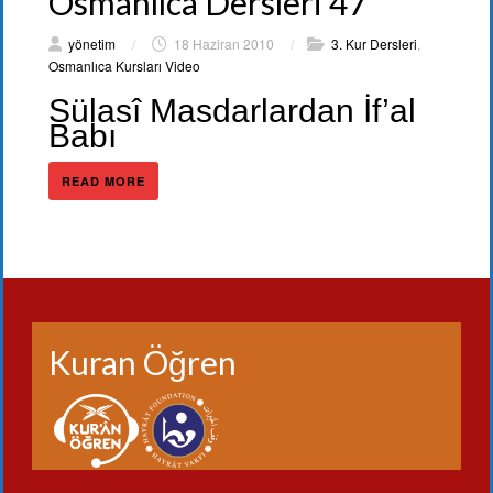
Osmanlıca Dersleri 47
yönetim
/
18 Haziran 2010
/
3. Kur Dersleri
,
Osmanlıca Kursları Video
Sülasî Masdarlardan İf’al
Babı
READ MORE
Kuran Öğren