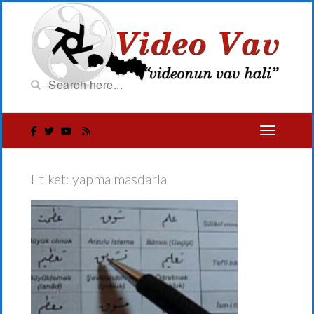
Etiket:
yapma masdarla