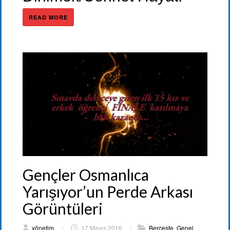
READ MORE
Gençler Osmanlıca
Yarışıyor’un Perde Arkası
Görüntüleri
yönetim
/
17 Mayıs 2016
/
Berceste
,
Genel