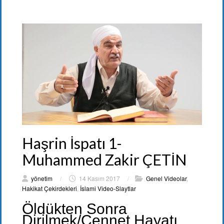
Haşrin İspatı 1-
Muhammed Zakir ÇETİN
yönetim
/
14 Kasım 2017
/
Genel Videolar
,
Hakikat Çekirdekleri
,
İslami Video-Slaytlar
Öldükten Sonra
Dirilmek/Cennet Hayatı