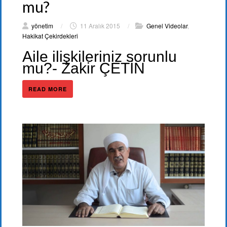
mu?
yönetim
/
11 Aralık 2015
/
Genel Videolar
,
Hakikat Çekirdekleri
Aile ilişkileriniz sorunlu
mu?- Zakir ÇETİN
READ MORE