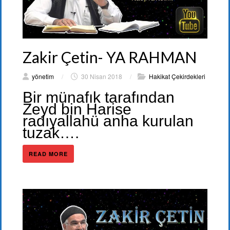
Zakir Çetin- YA RAHMAN
yönetim
/
30 Nisan 2018
/
Hakikat Çekirdekleri
Bir münafık tarafından
Zeyd bin Harise
radıyallahü anha kurulan
tuzak….
READ MORE