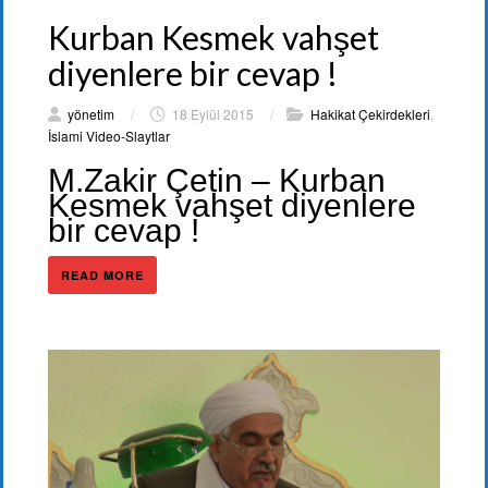
Kurban Kesmek vahşet
diyenlere bir cevap !
yönetim
/
18 Eylül 2015
/
Hakikat Çekirdekleri
,
İslami Video-Slaytlar
M.Zakir Çetin – Kurban
Kesmek vahşet diyenlere
bir cevap !
READ MORE