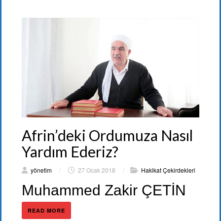
Afrin’deki Ordumuza Nasıl
Yardım Ederiz?
yönetim
/
27 Ocak 2018
/
Hakikat Çekirdekleri
Muhammed Zakir ÇETİN
READ MORE