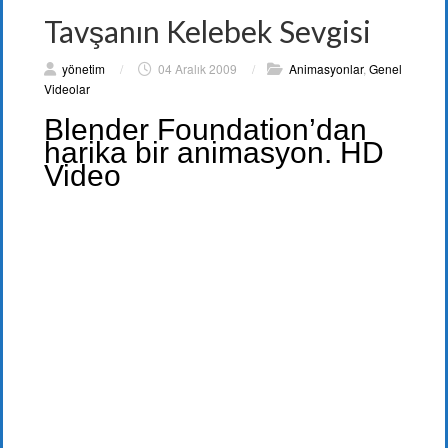
Tavşanın Kelebek Sevgisi
yönetim
/
04 Aralık 2009
/
Animasyonlar
,
Genel
Videolar
Blender Foundation’dan
harika bir animasyon. HD
Video