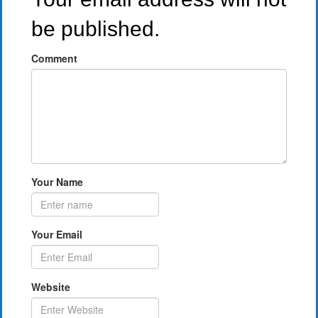
be published.
Comment
Your Name
Your Email
Website