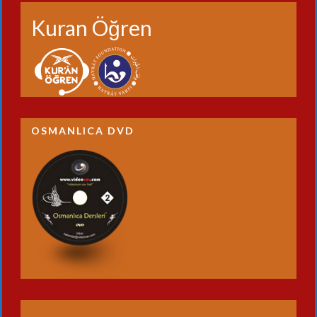
Kuran Öğren
OSMANLICA DVD