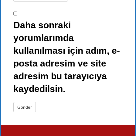
Daha sonraki
yorumlarımda
kullanılması için adım, e-
posta adresim ve site
adresim bu tarayıcıya
kaydedilsin.