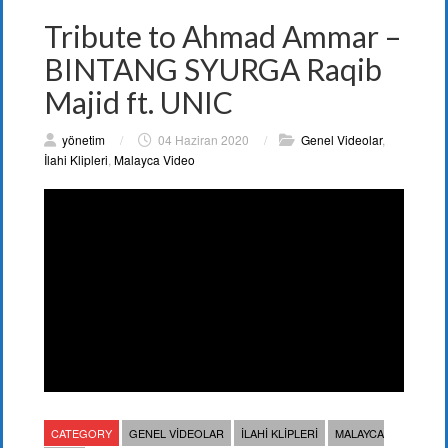
Tribute to Ahmad Ammar –
BINTANG SYURGA Raqib
Majid ft. UNIC
yönetim
/
04 Haziran 2020
/
Genel Videolar
,
İlahi Klipleri
,
Malayca Video
CATEGORY
GENEL VIDEOLAR
İLAHI KLIPLERI
MALAYCA