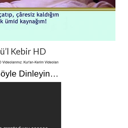
ü’l Kebir HD
 Videolarımız
,
Kur'an-Kerim Videoları
Böyle Dinleyin…