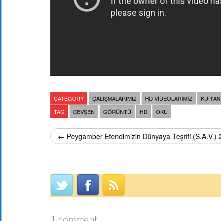
CATEGORY
ÇALIŞMALARIMIZ
HD VIDEOLARIMIZ
KUR'AN
TAG
CEVŞEN
GÖRÜNTÜ
HD
OKU
← Peygamber Efendimizin Dünyaya Teşrifi (S.A.V.) 
1 comment