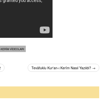
-KERIM VIDEOLARI
2
Tevâfuklu Kur'an-ı Kerîm Nasıl Yazıldı? →