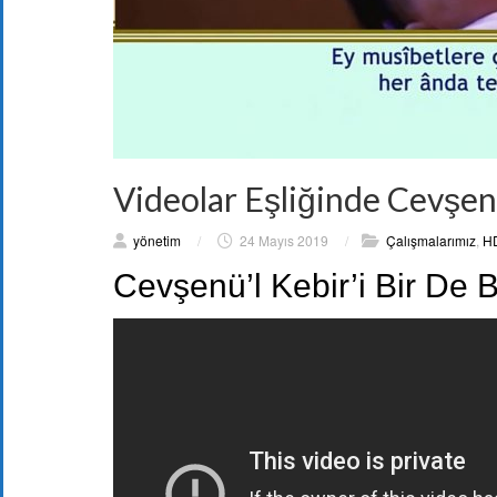
Videolar Eşliğinde Cevşen
yönetim
/
24 Mayıs 2019
/
Çalışmalarımız
,
HD
Cevşenü’l Kebir’i Bir De 