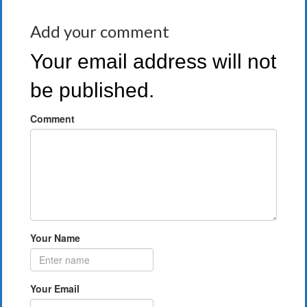
Add your comment
Your email address will not
be published.
Comment
Your Name
Your Email