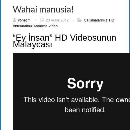
Wahai manusia!
yönetim
/
23 Aralık 2012
/
Çalışmalarımız
,
HD
Videolarımız
,
Malayca Video
“Ey İnsan” HD Videosunun
Malaycası