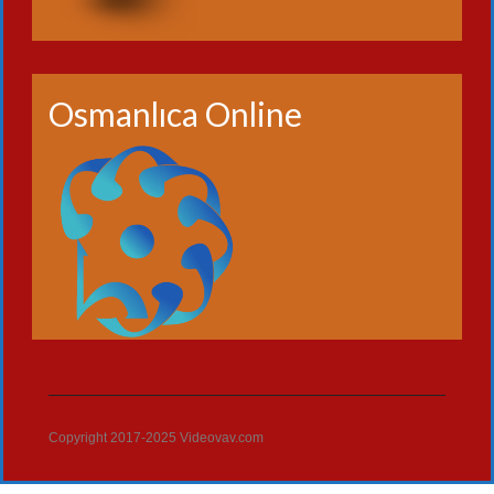
Osmanlıca Online
Copyright 2017-2025 Videovav.com