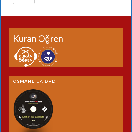
Kuran Öğren
OSMANLICA DVD