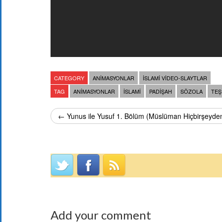
CATEGORY
ANIMASYONLAR
İSLAMI VIDEO-SLAYTLAR
TAG
ANIMASYONLAR
ISLAMI
PADIŞAH
SÖZOLA
TEŞ
← Yunus ile Yusuf 1. Bölüm (Müslüman Hiçbirşeyd
Add your comment