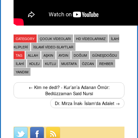
CATEGORY
ÇOCUK VIDEOLARI
HD VIDEOLARIMIZ
İLAHI
KLIPLERI
İSLAMI VIDEO-SLAYTLAR
TAG
ALLAH
AŞKIN
AYDIN
DOĞUM
GÜNEŞDOĞDU
ILAHI
KOLEJ
KUTLU
MUSTAFA
ÖZCAN
REHBER
YANDIM
← Kim ne dedi? - Kur’an’a Adanan Ömür:
Bediüzzaman Said Nursi
Dr. Mirza İnak- İslam'da Adalet →