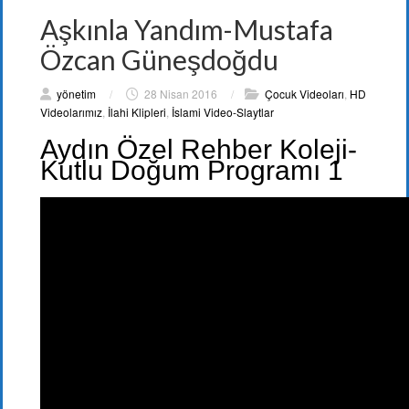
Aşkınla Yandım-Mustafa
Özcan Güneşdoğdu
yönetim
/
28 Nisan 2016
/
Çocuk Videoları
,
HD
Videolarımız
,
İlahi Klipleri
,
İslami Video-Slaytlar
Aydın Özel Rehber Koleji-
Kutlu Doğum Programı 1