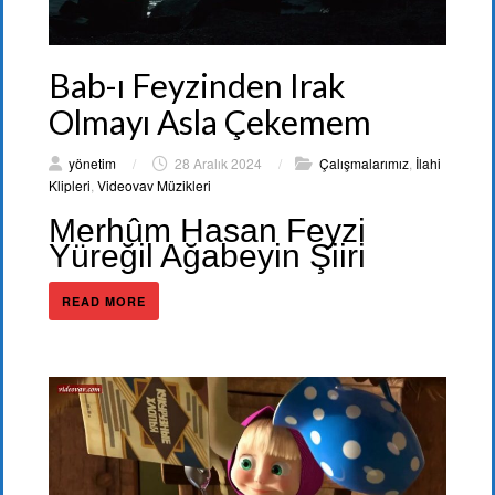
Bab-ı Feyzinden Irak
Olmayı Asla Çekemem
yönetim
/
28 Aralık 2024
/
Çalışmalarımız
,
İlahi
Klipleri
,
Videovav Müzikleri
Merhûm Hasan Feyzi
Yüreğil Ağabeyin Şiiri
READ MORE