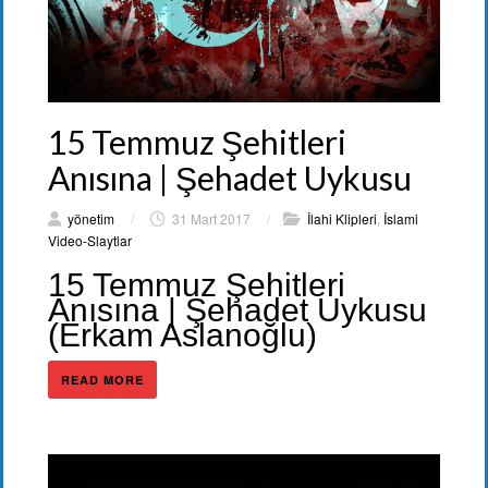
15 Temmuz Şehitleri
Anısına | Şehadet Uykusu
yönetim
/
31 Mart 2017
/
İlahi Klipleri
,
İslami
Video-Slaytlar
15 Temmuz Şehitleri
Anısına | Şehadet Uykusu
(Erkam Aslanoğlu)
READ MORE