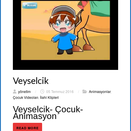
Veyselcik
yönetim
/
05 Temmuz 2016
/
Animasyonlar
,
Çocuk Videoları
,
İlahi Klipleri
Veyselcik- Çocuk-
Animasyon
READ MORE