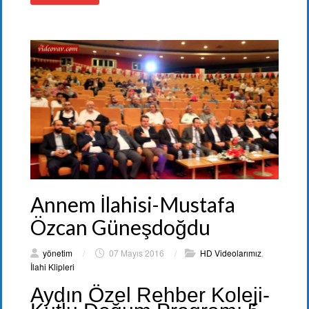
Annem İlahisi-Mustafa
Özcan Güneşdoğdu
yönetim
/
07 Mayıs 2016
/
HD Videolarımız
,
İlahi Klipleri
Aydın Özel Rehber Koleji-