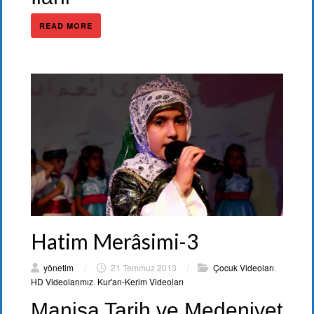
READ MORE
Hatim Merâsimi-3
yönetim
/
21 Temmuz 2013
/
Çocuk Videoları
,
HD Videolarımız
,
Kur'an-Kerim Videoları
Manisa Tarih ve Medeniyet