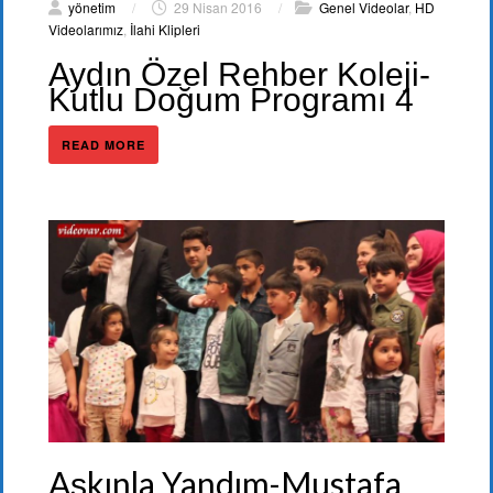
yönetim
/
29 Nisan 2016
/
Genel Videolar
,
HD
Videolarımız
,
İlahi Klipleri
Aydın Özel Rehber Koleji-
Kutlu Doğum Programı 4
READ MORE
Aşkınla Yandım-Mustafa