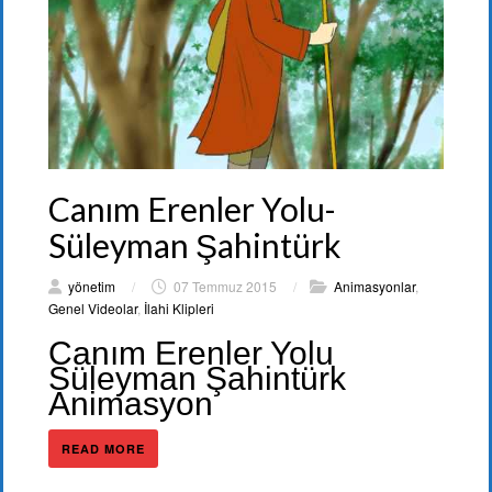
Canım Erenler Yolu-
Süleyman Şahintürk
yönetim
/
07 Temmuz 2015
/
Animasyonlar
,
Genel Videolar
,
İlahi Klipleri
Canım Erenler Yolu
Süleyman Şahintürk
Animasyon
READ MORE