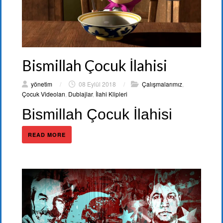
Bismillah Çocuk İlahisi
yönetim
/
08 Eylül 2018
/
Çalışmalarımız
,
Çocuk Videoları
,
Dublajlar
,
İlahi Klipleri
Bismillah Çocuk İlahisi
READ MORE