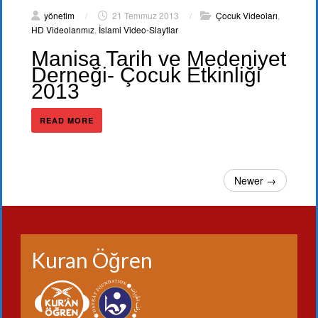
yönetim
/
21 Temmuz 2013
/
Çocuk Videoları
,
HD Videolarımız
,
İslami Video-Slaytlar
Manisa Tarih ve Medeniyet
Derneği- Çocuk Etkinliği
2013
READ MORE
Newer →
Kuran Öğren