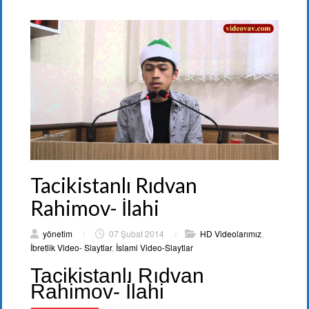
Tacikistanlı Rıdvan
Rahimov- İlahi
yönetim
/
07 Şubat 2014
/
HD Videolarımız
,
İbretlik Video- Slaytlar
,
İslami Video-Slaytlar
Tacikistanlı Rıdvan
Rahimov- İlahi