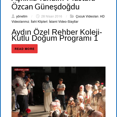
Özcan Güneşdoğdu
yönetim
/
28 Nisan 2016
/
Çocuk Videoları
,
HD
Videolarımız
,
İlahi Klipleri
,
İslami Video-Slaytlar
Aydın Özel Rehber Koleji-
Kutlu Doğum Programı 1
READ MORE