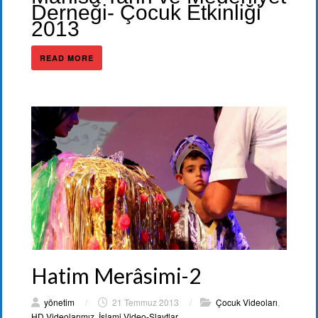
Derneği- Çocuk Etkinliği
2013
READ MORE
Hatim Merâsimi-2
yönetim
/
21 Temmuz 2013
/
Çocuk Videoları
,
HD Videolarımız
,
İslami Video-Slaytlar