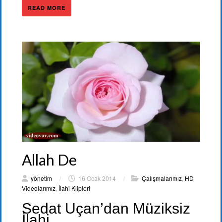
READ MORE
Allah De
yönetim
/
16 Ocak 2014
/
Çalışmalarımız
,
HD
Videolarımız
,
İlahi Klipleri
Sedat Uçan’dan Müziksiz
İlahi