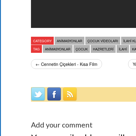
CATEGORY
ANIMASYONLAR
ÇOCUK VIDEOLARI
İLAHI K
TAG
ANIMASYONLAR
ÇOCUK
HAZRETLERI
ILAHI
K
← Cennetin Çiçekleri - Kısa Film
Y
Add your comment