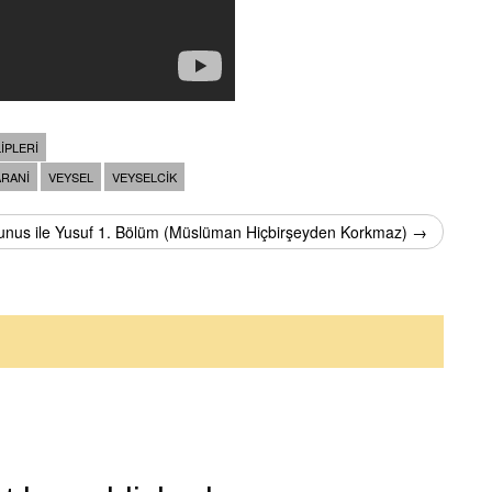
LIPLERI
ARANI
VEYSEL
VEYSELCIK
unus ile Yusuf 1. Bölüm (Müslüman Hiçbirşeyden Korkmaz) →