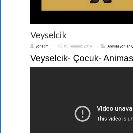
Veyselcik
yönetim
/
05 Temmuz 2016
/
Animasyonlar
,
Ç
Veyselcik- Çocuk- Anima