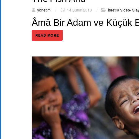
yönetim
/
14 Şubat 2018
/
İbretlik Video- Slay
Âmâ Bir Adam ve Küçük B
READ MORE