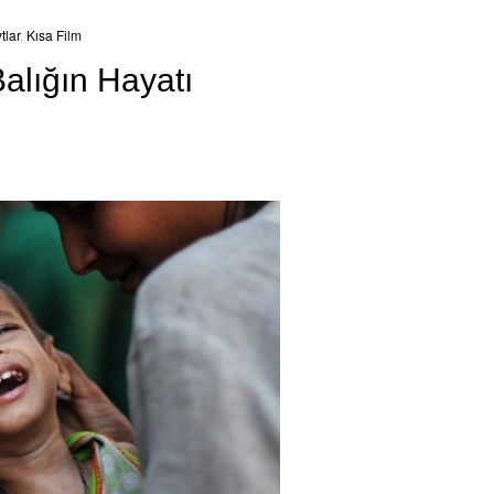
tlar
,
Kısa Film
alığın Hayatı