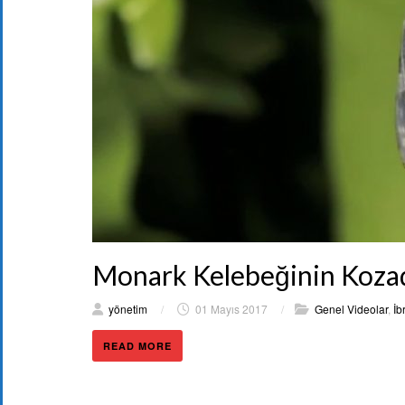
Monark Kelebeğinin Kozad
yönetim
/
01 Mayıs 2017
/
Genel Videolar
,
İb
READ MORE