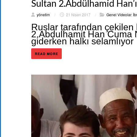
Sultan 2.Abdülhamid Han’
yönetim
/
21 Nisan 2017
/
Genel Videolar
,
İb
Ruslar tarafından çekile
2.Abdulhamit Han Cuma Na
giderken halkı selamlıyor
READ MORE