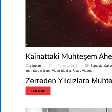
Kainattaki Muhteşem Ahe
yönetim
/
14 Temmuz 2022
/
Berceste
,
Çalış
İman Sarayı
,
İslami Video-Slaytlar
,
Risale Videoları
Zerreden Yıldızlara Muh
READ MORE