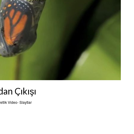
an Çıkışı
retlik Video- Slaytlar