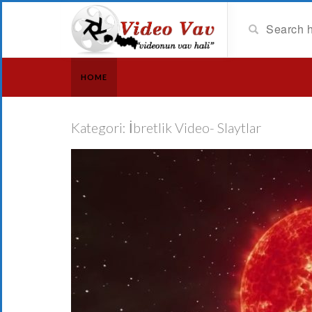
HOME
Kategori:
İbretlik Video- Slaytlar