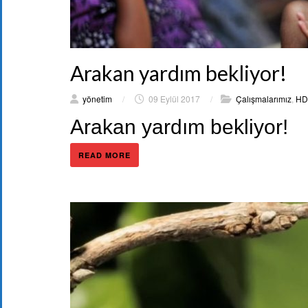
Arakan yardım bekliyor!
yönetim
/
09 Eylül 2017
/
Çalışmalarımız
,
HD 
Arakan yardım bekliyor!
READ MORE