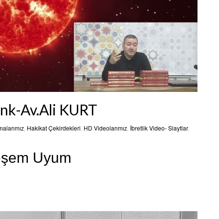
nk-Av.Ali KURT
malarımız
,
Hakikat Çekirdekleri
,
HD Videolarımız
,
İbretlik Video- Slaytlar
,
teşem Uyum