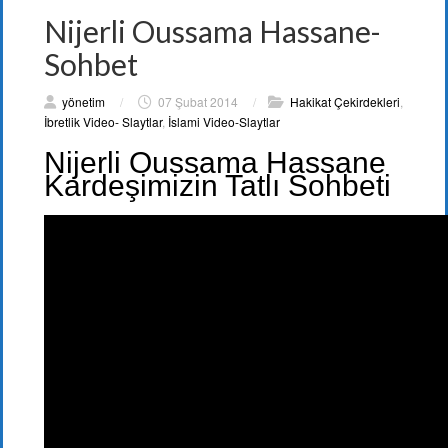
Nijerli Oussama Hassane-
Sohbet
yönetim
/
07 Şubat 2014
/
Hakikat Çekirdekleri
,
İbretlik Video- Slaytlar
,
İslami Video-Slaytlar
Nijerli Oussama Hassane
Kardeşimizin Tatlı Sohbeti