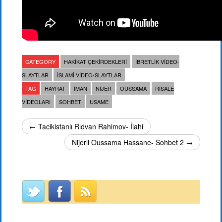
CATEGORY
HAKIKAT ÇEKIRDEKLERI
İBRETLIK VIDEO-
SLAYTLAR
İSLAMI VIDEO-SLAYTLAR
TAG
HAYRAT
IMAN
NIJER
OUSSAMA
RISALE
VIDEOLARI
SOHBET
USAME
← Tacikistanlı Rıdvan Rahimov- İlahi
Nijerli Oussama Hassane- Sohbet 2 →