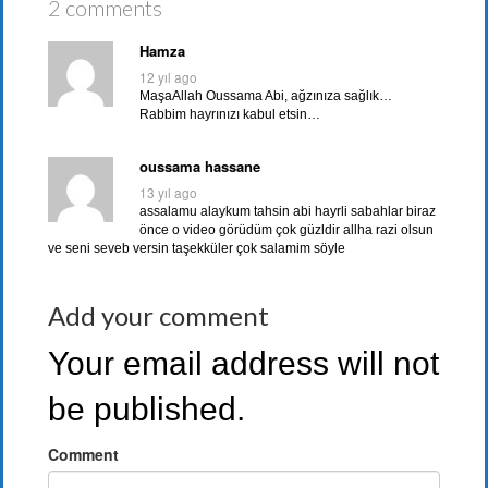
2 comments
Hamza
12 yıl ago
MaşaAllah Oussama Abi, ağzınıza sağlık…
Rabbim hayrınızı kabul etsin…
oussama hassane
13 yıl ago
assalamu alaykum tahsin abi hayrli sabahlar biraz
önce o video görüdüm çok güzldir allha razi olsun
ve seni seveb versin taşekküler çok salamim söyle
Add your comment
Your email address will not
be published.
Comment