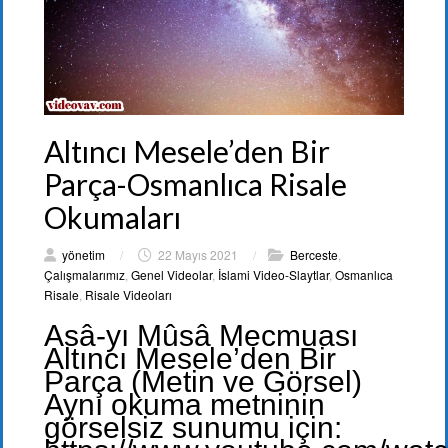
Altıncı Mesele’den Bir
Parça-Osmanlıca Risale
Okumaları
yönetim
/
22 Mayıs 2021
/
Berceste
,
Çalışmalarımız
,
Genel Videolar
,
İslami Video-Slaytlar
,
Osmanlıca
Risale
,
Risale Videoları
Asâ-yı Mûsâ Mecmuası
Altıncı Mesele’den Bir
Parça (Metin ve Görsel)
Aynı okuma metninin
görselsiz sunumu için: