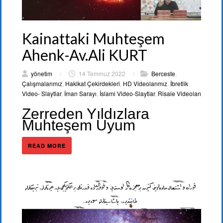
Kainattaki Muhteşem
Ahenk-Av.Ali KURT
yönetim
/
14 Temmuz 2022
/
Berceste
,
Çalışmalarımız
,
Hakikat Çekirdekleri
,
HD Videolarımız
,
İbretlik
Video- Slaytlar
,
İman Sarayı
,
İslami Video-Slaytlar
,
Risale Videoları
Zerreden Yıldızlara
Muhteşem Uyum
READ MORE