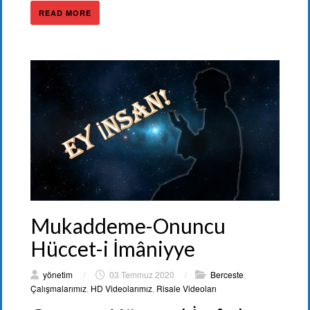
READ MORE
Mukaddeme-Onuncu
Hüccet-i İmâniyye
yönetim
/
03 Temmuz 2020
/
Berceste
,
Çalışmalarımız
,
HD Videolarımız
,
Risale Videoları