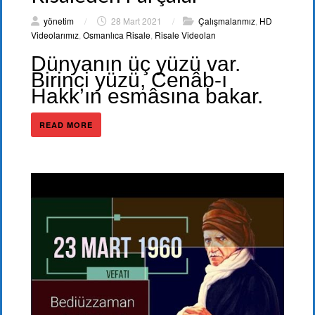
yönetim
/
28 Mart 2021
/
Çalışmalarımız
,
HD
Videolarımız
,
Osmanlıca Risale
,
Risale Videoları
Dünyanın üç yüzü var.
Birinci yüzü, Cenâb-ı
Hakk’ın esmâsına bakar.
READ MORE