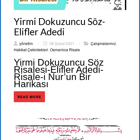
Yirmi Dokuzuncu Söz-
Elifler Adedi
yönetim
/
08 Şubat 2021
/
Çalışmalarımız
,
Hakikat Çekirdekleri
,
Osmanlıca Risale
Yirmi Dokuzuncu Söz
Risalesi-Elifler Adedi-
Risale-i Nur’un Bir
Harikası
READ MORE