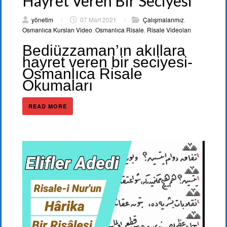
Hayret Veren Bir Seciyesi
yönetim
/
07 Mart 2021
/
Çalışmalarımız
,
Osmanlıca Kursları Video
,
Osmanlıca Risale
,
Risale Videoları
Bediüzzaman’ın akıllara
hayret veren bir seciyesi-
Osmanlıca Risale
Okumaları
READ MORE