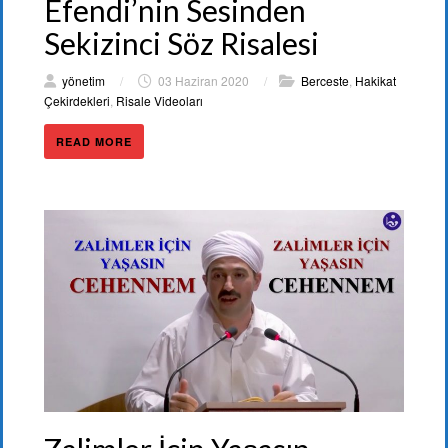
Efendi’nin Sesinden
Sekizinci Söz Risalesi
yönetim
/
03 Haziran 2020
/
Berceste
,
Hakikat
Çekirdekleri
,
Risale Videoları
READ MORE