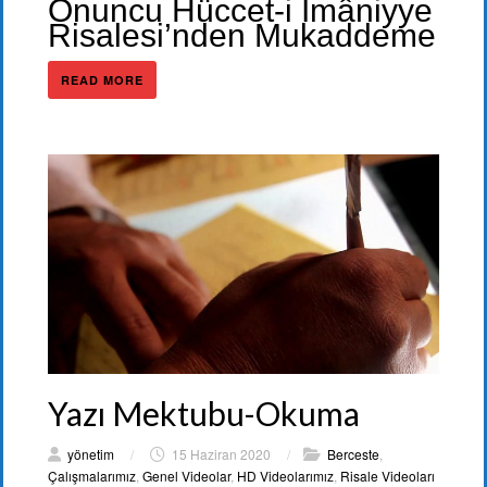
Onuncu Hüccet-i İmâniyye
Risalesi’nden Mukaddeme
READ MORE
Yazı Mektubu-Okuma
yönetim
/
15 Haziran 2020
/
Berceste
,
Çalışmalarımız
,
Genel Videolar
,
HD Videolarımız
,
Risale Videoları