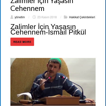
Zalimler İçin Yaşasın
Cehennem
yönetim
/
23 Kasım 2018
/
Hakikat Çekirdekleri
Zalimler İçin Yaşasın
Cehennem-İsmail Pitkül
READ MORE