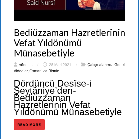
Bediüzzaman Hazretlerinin
Vefat Yıldönümü
Münasebetiyle
yönetim
/
28 Mart 2021
/
Çalışmalarımız
,
Genel
Videolar
,
Osmanlıca Risale
Dördüncü Desîse-i
Şeytâniye’den-
Bediüzzaman
Hazretlerinin Vefat
Yıldönümü Münasebetiyle
READ MORE