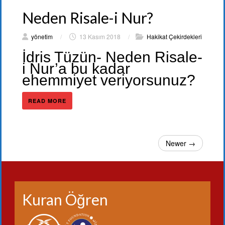
Neden Risale-i Nur?
yönetim
/
13 Kasım 2018
/
Hakikat Çekirdekleri
İdris Tüzün- Neden Risale-
i Nur’a bu kadar
ehemmiyet veriyorsunuz?
READ MORE
Newer →
Kuran Öğren