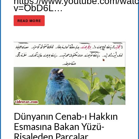
https://www.youtube.com/wat
v=ObD6L…
READ MORE
Dünyanın Cenab-ı Hakkın
Esmasına Bakan Yüzü-
Risaleden Parçalar