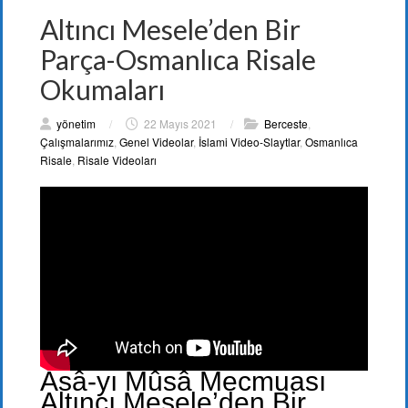
Altıncı Mesele’den Bir
Parça-Osmanlıca Risale
Okumaları
yönetim
/
22 Mayıs 2021
/
Berceste
,
Çalışmalarımız
,
Genel Videolar
,
İslami Video-Slaytlar
,
Osmanlıca
Risale
,
Risale Videoları
Asâ-yı Mûsâ Mecmuası
Altıncı Mesele’den Bir