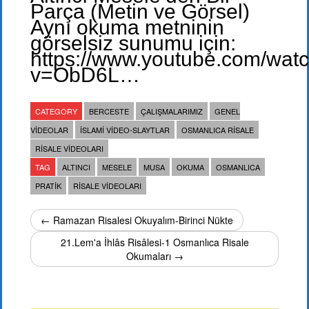
Parça (Metin ve Görsel)
Aynı okuma metninin
görselsiz sunumu için:
https://www.youtube.com/wat
v=ObD6L…
CATEGORY
BERCESTE
ÇALIŞMALARIMIZ
GENEL
VIDEOLAR
İSLAMI VIDEO-SLAYTLAR
OSMANLICA RISALE
RISALE VIDEOLARI
TAG
ALTINCI
MESELE
MUSA
OKUMA
OSMANLICA
PRATIK
RISALE VIDEOLARI
← Ramazan Risalesi Okuyalım-Birinci Nükte
21.Lem'a İhlâs Risâlesi-1 Osmanlıca Risale
Okumaları →