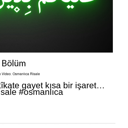
r Bölüm
ı Video
,
Osmanlıca Risale
îkate gayet kısa bir işaret…
isale #osmanlıca