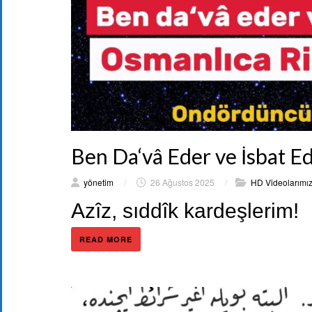
Ben Da‘vâ Eder ve İsbat E
yönetim
/
26 Ağustos 2025
/
HD Videolarımı
Azîz, sıddîk kardeşlerim!
READ MORE