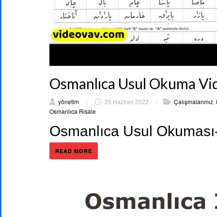
Osmanlıca Usul Okuma Vi
yönetim
/
25 Haziran 2022
/
Çalışmalarımız
,
Osmanlıca Risale
Osmanlıca Usul Okuması-
READ MORE