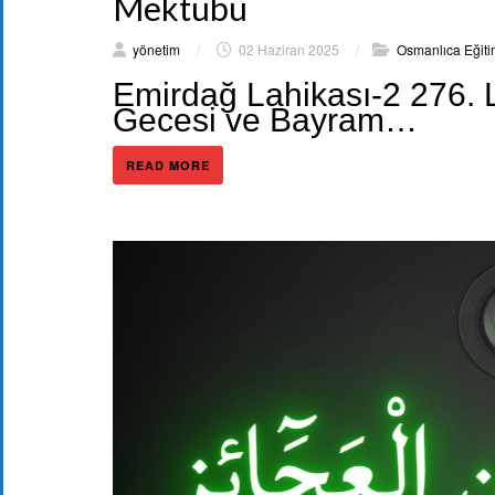
Mektubu
yönetim
/
02 Haziran 2025
/
Osmanlıca Eğiti
Emirdağ Lahikası-2 276. L
Gecesi ve Bayram…
READ MORE