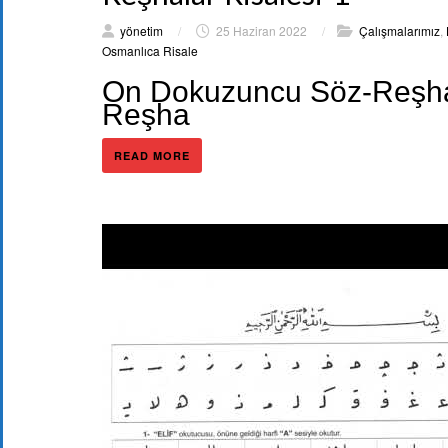
yönetim
/
25 Haziran 2022
/
Çalışmalarımız
,
Osmanlıca Risale
On Dokuzuncu Söz-Reşhalar
Reşha
READ MORE