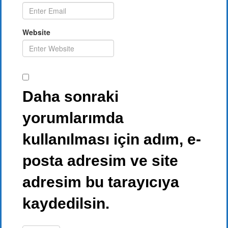
Website
Daha sonraki
yorumlarımda
kullanılması için adım, e-
posta adresim ve site
adresim bu tarayıcıya
kaydedilsin.