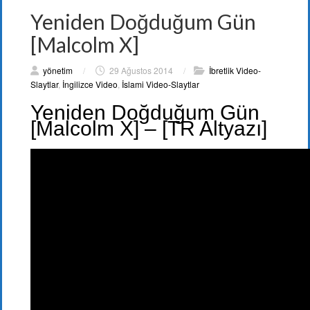
Yeniden Doğduğum Gün
[Malcolm X]
yönetim
/
29 Ağustos 2014
/
İbretlik Video-
Slaytlar
,
İngilizce Video
,
İslami Video-Slaytlar
Yeniden Doğduğum Gün
[Malcolm X] – [TR Altyazı]