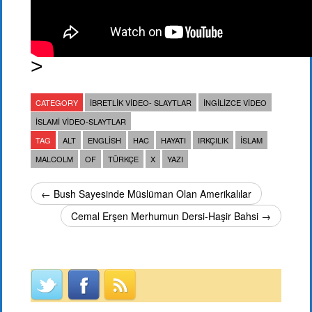
>
CATEGORY
İBRETLIK VIDEO- SLAYTLAR
İNGILIZCE VIDEO
İSLAMI VIDEO-SLAYTLAR
TAG
ALT
ENGLISH
HAC
HAYATI
IRKÇILIK
ISLAM
MALCOLM
OF
TÜRKÇE
X
YAZI
← Bush Sayesinde Müslüman Olan Amerikalılar
Cemal Erşen Merhumun Dersi-Haşir Bahsi →