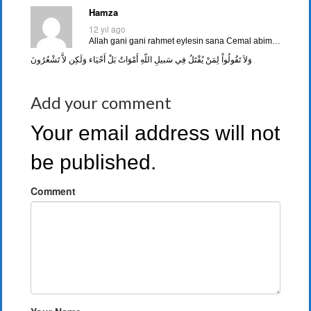
Hamza
12 yıl ago
Allah gani gani rahmet eylesin sana Cemal abim…
وَلاَ تَقُولُواْ لِمَنْ يُقْتَلُ فِي سَبيلِ اللّهِ أَمْوَاتٌ بَلْ أَحْيَاء وَلَكِن لاَّ تَشْعُرُونَ
Add your comment
Your email address will not
be published.
Comment