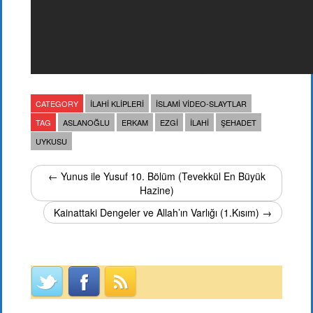
CATEGORY
İLAHI KLIPLERI
İSLAMI VIDEO-SLAYTLAR
TAG
ASLANOĞLU
ERKAM
EZGI
ILAHI
ŞEHADET
UYKUSU
← Yunus ile Yusuf 10. Bölüm (Tevekkül En Büyük
Hazine)
Kainattaki Dengeler ve Allah’ın Varlığı (1.Kısım) →