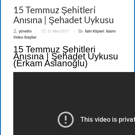
15 Temmuz Şehitleri
Anısına | Şehadet Uykusu
yönetim
/
31 Mart 2017
/
İlahi Klipleri
,
İslami
Video-Slaytlar
15 Temmuz Şehitleri
Anısına | Şehadet Uykusu
(Erkam Aslanoğlu)