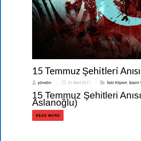
15 Temmuz Şehitleri Anıs
yönetim
/
31 Mart 2017
/
İlahi Klipleri
,
İslami 
15 Temmuz Şehitleri Anıs
Aslanoğlu)
READ MORE