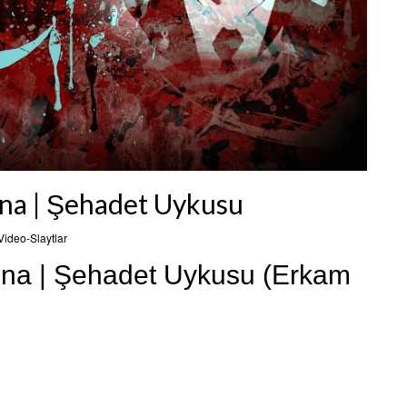
ına | Şehadet Uykusu
Video-Slaytlar
ına | Şehadet Uykusu (Erkam