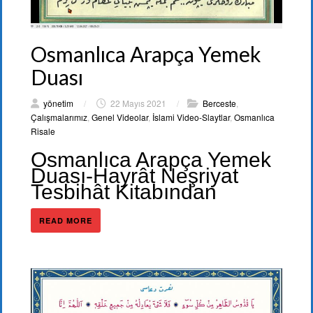
Osmanlıca Arapça Yemek
Duası
yönetim
/
22 Mayıs 2021
/
Berceste
,
Çalışmalarımız
,
Genel Videolar
,
İslami Video-Slaytlar
,
Osmanlıca
Risale
Osmanlıca Arapça Yemek
Duası-Hayrât Neşriyat
Tesbihât Kitabından
READ MORE