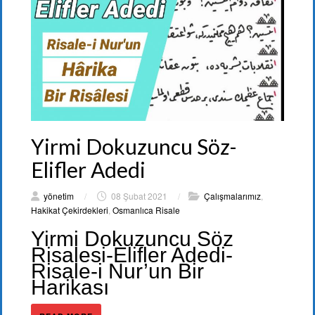
Yirmi Dokuzuncu Söz-
Elifler Adedi
yönetim
/
08 Şubat 2021
/
Çalışmalarımız
,
Hakikat Çekirdekleri
,
Osmanlıca Risale
Yirmi Dokuzuncu Söz
Risalesi-Elifler Adedi-
Risale-i Nur’un Bir
Harikası