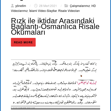
yönetim
/
28 Mart 2021
/
Çalışmalarımız
,
HD
Videolarımız
,
İslami Video-Slaytlar
,
Risale Videoları
Rızk ile iktidar Arasındaki
Bağlantı-Osmanlıca Risale
Okumaları
READ MORE