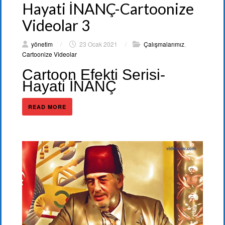
Hayati İNANÇ-Cartoonize
Videolar 3
yönetim
/
23 Ocak 2021
/
Çalışmalarımız
,
Cartoonize Videolar
Cartoon Efekti Serisi-
Hayati İNANÇ
READ MORE