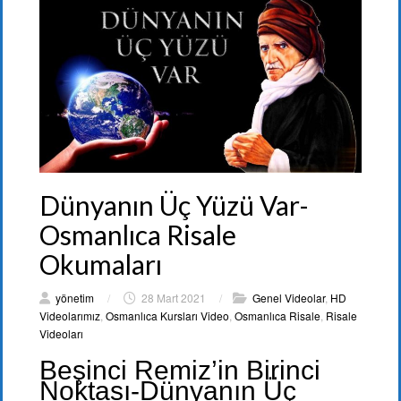
Dünyanın Üç Yüzü Var-
Osmanlıca Risale
Okumaları
yönetim
/
28 Mart 2021
/
Genel Videolar
,
HD
Videolarımız
,
Osmanlıca Kursları Video
,
Osmanlıca Risale
,
Risale
Videoları
Beşinci Remiz’in Birinci
Noktası-Dünyanın Üç