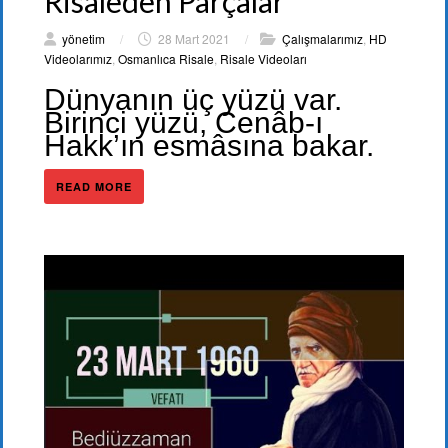
Risaleden Parçalar
yönetim
/
28 Mart 2021
/
Çalışmalarımız
,
HD
Videolarımız
,
Osmanlıca Risale
,
Risale Videoları
Dünyanın üç yüzü var.
Birinci yüzü, Cenâb-ı
Hakk’ın esmâsına bakar.
READ MORE