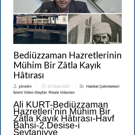
Bediüzzaman Hazretlerinin
Mühim Bir Zâtla Kayık
Hâtırası
yönetim
/
23 Ocak 2021
/
Hakikat Çekirdekleri
,
İslami Video-Slaytlar
,
Risale Videoları
Ali KURT-Bediüzzaman
Hazretleri’nin Mühim Bir
Zâtla Kayık Hâtırası-Havf
Bahsi-2.Desise-i
Şeytaniyye