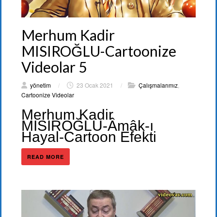
Merhum Kadir
MISIROĞLU-Cartoonize
Videolar 5
yönetim
/
23 Ocak 2021
/
Çalışmalarımız
,
Cartoonize Videolar
Merhum Kadir
MISIROĞLU-Âmâk-ı
Hayal-Cartoon Efekti
READ MORE