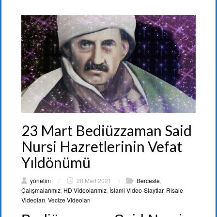
23 Mart Bediüzzaman Said
Nursi Hazretlerinin Vefat
Yıldönümü
yönetim
/
28 Mart 2021
/
Berceste
,
Çalışmalarımız
,
HD Videolarımız
,
İslami Video-Slaytlar
,
Risale
Videoları
,
Vecize Videoları