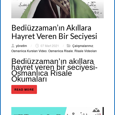
Bediüzzaman’ın Akıllara
Hayret Veren Bir Seciyesi
yönetim
/
07 Mart 2021
/
Çalışmalarımız
,
Osmanlıca Kursları Video
,
Osmanlıca Risale
,
Risale Videoları
Bediüzzaman’ın akıllara
hayret veren bir seciyesi-
Osmanlıca Risale
Okumaları
READ MORE