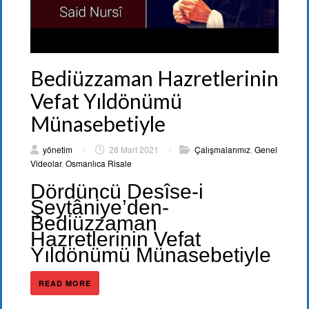
Bediüzzaman Hazretlerinin
Vefat Yıldönümü
Münasebetiyle
yönetim
/
28 Mart 2021
/
Çalışmalarımız
,
Genel
Videolar
,
Osmanlıca Risale
Dördüncü Desîse-i
Şeytâniye’den-
Bediüzzaman
Hazretlerinin Vefat
Yıldönümü Münasebetiyle
READ MORE