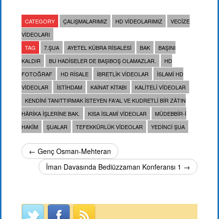
CATEGORY
ÇALIŞMALARIMIZ
HD VIDEOLARIMIZ
VECIZE
VIDEOLARI
TAG
7.ŞUA
AYETEL KÜBRA RISALESI
BAK
BAŞINI
KALDIR
BU HADISELER DE BAŞIBOŞ OLAMAZLAR.
HD
FOTOĞRAF
HD RISALE
IBRETLIK VIDEOLAR
ISLAMI HD
VIDEOLAR
ISTIHDAM
KAINAT KITABI
KALITELI VIDEOLAR
KENDINI TANITTIRMAK ISTEYEN FA'AL VE KUDRETLI BIR ZÂTIN
HÂRIKA IŞLERINE BAK.
KISA ISLAMI VIDEOLAR
MÜDEBBIR-I
HAKÎM
ŞUALAR
TEFEKKÜRLÜK VIDEOLAR
YEDINCI ŞUA
← Genç Osman-Mehteran
İman Davasında Bediüzzaman Konferansı 1 →