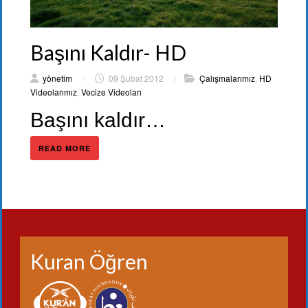
Başını Kaldır- HD
yönetim
/
09 Şubat 2012
/
Çalışmalarımız
,
HD
Videolarımız
,
Vecize Videoları
Başını kaldır…
READ MORE
Kuran Öğren