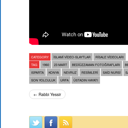
CATEGORY
İSLAMI VIDEO-SLAYTLAR
RISALE VIDEOLARI
TAG
1960
23 MART
BEDIÜZZAMAN FOTOĞRAFLARI
B
ISPARTA
KONYA
NEVRUZ
RESIMLERI
SAID NURSI
S
SON YOLCULUK
URFA
ÜSTADIN HAYATI
← Rabbi Yessir