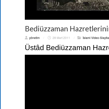
Bediüzzaman Hazretlerin
yönetim
/
28 Mart 2011
/
İslami Video-Slaytla
Üstâd Bediüzzaman Hazre