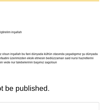
iştirelim inşallah
ız olsun inşallah bu fani dünyada küfrün otasında yaşadıgımız şu dünyada
faatini üzerimizden eksik etmesin bediüzzaman said nursi hazretlerini
in vede nur talebelerinin başımız sagolsun
ot be published.