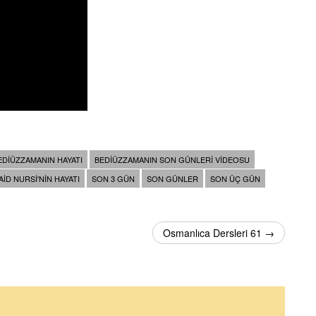
EDIÜZZAMANIN HAYATI
BEDIÜZZAMANIN SON GÜNLERI VIDEOSU
AID NURSI'NIN HAYATI
SON 3 GÜN
SON GÜNLER
SON ÜÇ GÜN
Osmanlıca Dersleri 61 →