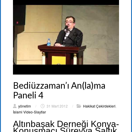
Bediüzzaman’ı An(la)ma
Paneli 4
yönetim
/
31 Mart 2012
/
Hakikat Çekirdekleri
,
İslami Video-Slaytlar
Altınbaşak Derneği Konya-
Konuşmacı Süreyya Saltık