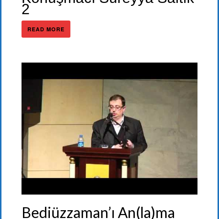
2
READ MORE
Bediüzzaman’ı An(la)ma