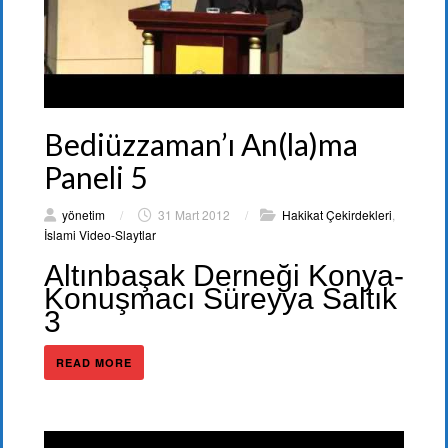
Bediüzzaman’ı An(la)ma
Paneli 5
yönetim
/
31 Mart 2012
/
Hakikat Çekirdekleri
,
İslami Video-Slaytlar
Altınbaşak Derneği Konya-
Konuşmacı Süreyya Saltık
3
READ MORE