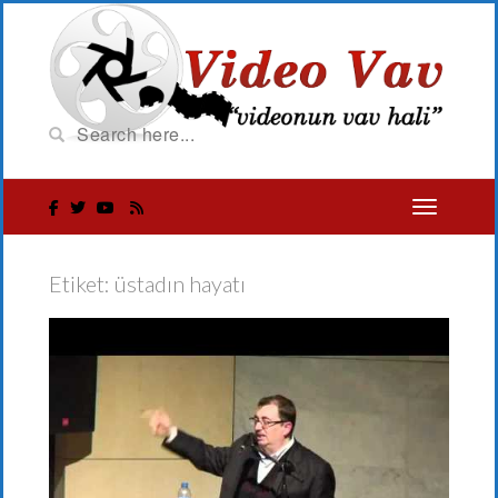
Etiket:
üstadın hayatı