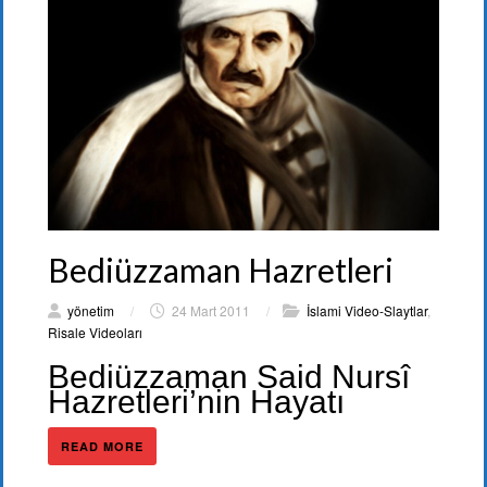
Bediüzzaman Hazretleri
yönetim
/
24 Mart 2011
/
İslami Video-Slaytlar
,
Risale Videoları
Bediüzzaman Said Nursî
Hazretleri’nin Hayatı
READ MORE