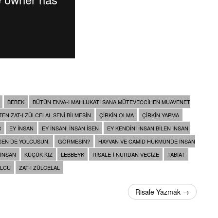
BEBEK
BÜTÜN ENVA-I MAHLUKATI SANA MÜTEVECCIHEN MUAVENET
EN ZAT-I ZÜLCELAL SENI BILMESIN
ÇIRKIN OLMA
ÇIRKIN YAPMA
R
EY INSAN
EY INSAN! INSAN ISEN
EY KENDINI INSAN BILEN INSAN!
 SEN DE YOLCUSUN.
GÖRMESIN?
HAYVAN VE CAMID HÜKMÜNDE INSAN
INSAN
KÜÇÜK KIZ
LEBBEYK
RISALE-I NURDAN VECIZE
TABIAT
LCU
ZAT-I ZÜLCELAL
Risale Yazmak →