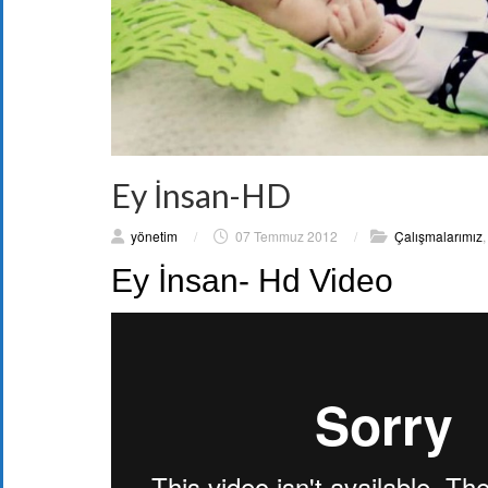
Ey İnsan-HD
yönetim
/
07 Temmuz 2012
/
Çalışmalarımız
Ey İnsan- Hd Video