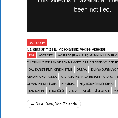
CATEGORY
Çalışmalarımız
HD Videolarımız
Vecize Videoları
TAG
ABESIYETI
AKLINI BAŞINA AL! HIÇ MÜMKÜN MÜDÜR KI
ELLERINI UZATTIRAN VE SENIN HACETLERINE "LEBBEYK!" DEDIRT
DAL KARIŞTIRMA; ÇIRKIN ETME
DÜNYA
DÜNYA DURMUYO
KENDINI OKU. YOKSA
GIDIYOR. INSAN DA BERABER GIDIYOR.
OLMAK IHTIMALI VAR.
HD VIDEO
HIÇ MÜMKÜN MÜDÜR KI
TANIMASIN
TESADÜFÜ
VECIZE
VECIZE VIDEOLARI
YO
← Su & Kaya, Yeni Zelanda