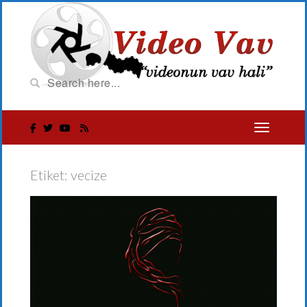
Etiket:
vecize