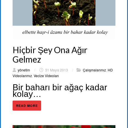
Hiçbir Şey Ona Ağır
Gelmez
yönetim
/
31 Mayıs 2013
/
Çalışmalarımız
,
HD
Videolarımız
,
Vecize Videoları
Bir baharı bir ağaç kadar
kolay…
READ MORE