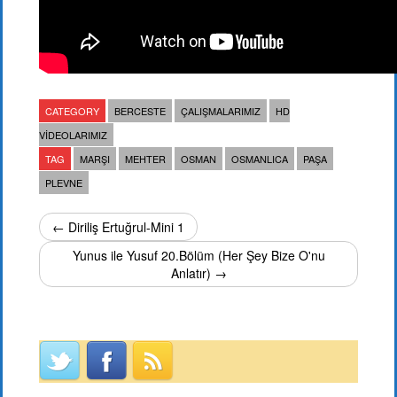
CATEGORY
BERCESTE
ÇALIŞMALARIMIZ
HD
VIDEOLARIMIZ
TAG
MARŞI
MEHTER
OSMAN
OSMANLICA
PAŞA
PLEVNE
← Diriliş Ertuğrul-Mini 1
Yunus ile Yusuf 20.Bölüm (Her Şey Bize O'nu
Anlatır) →