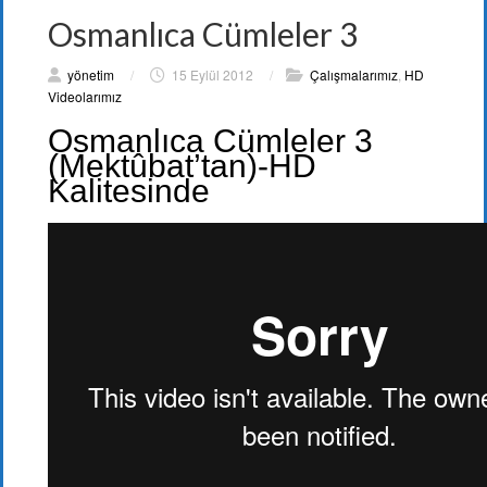
Osmanlıca Cümleler 3
yönetim
/
15 Eylül 2012
/
Çalışmalarımız
,
HD
Videolarımız
Osmanlıca Cümleler 3
(Mektûbat’tan)-HD
Kalitesinde