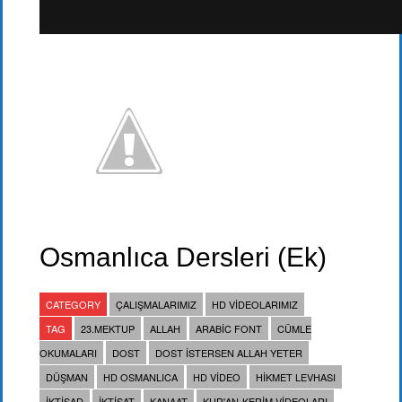
Osmanlıca Dersleri (Ek)
CATEGORY
ÇALIŞMALARIMIZ
HD VIDEOLARIMIZ
TAG
23.MEKTUP
ALLAH
ARABIC FONT
CÜMLE
OKUMALARI
DOST
DOST ISTERSEN ALLAH YETER
DÜŞMAN
HD OSMANLICA
HD VIDEO
HIKMET LEVHASI
IKTISAD
IKTISAT
KANAAT
KUR'AN-KERIM VIDEOLARI