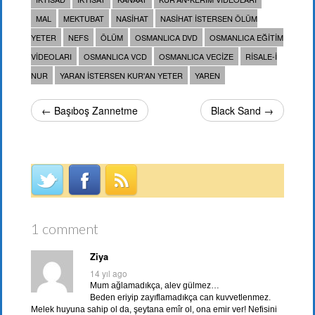
MAL
MEKTUBAT
NASIHAT
NASIHAT ISTERSEN ÖLÜM
YETER
NEFS
ÖLÜM
OSMANLICA DVD
OSMANLICA EĞITIM
VIDEOLARI
OSMANLICA VCD
OSMANLICA VECIZE
RISALE-I
NUR
YARAN ISTERSEN KUR'AN YETER
YAREN
← Başıboş Zannetme
Black Sand →
1 comment
Ziya
14 yıl ago
Mum ağlamadıkça, alev gülmez…
Beden eriyip zayıflamadıkça can kuvvetlenmez.
Melek huyuna sahip ol da, şeytana emîr ol, ona emir ver! Nefisini