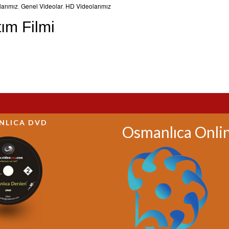
larımız
,
Genel Videolar
,
HD Videolarımız
ım Filmi
NLICA DVD
Osmanlıca Onli