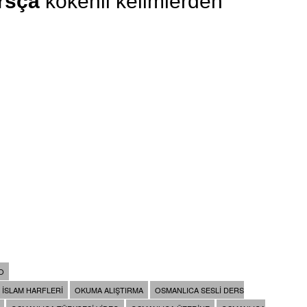
rsça
kökenli kelimlerden
O
ISLAM HARFLERI
OKUMA ALIŞTIRMA
OSMANLICA SESLI DERS