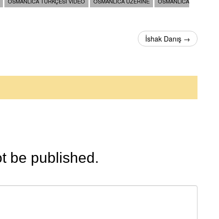
OSMANLICA TÜRKÇESI VIDEO
OSMANLICA ÜZERINE
OSMANLICA
İshak Danış →
ot be published.