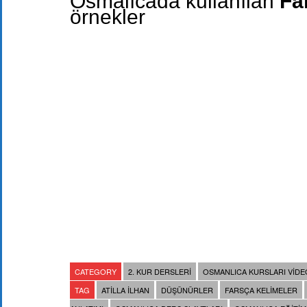
Osmalıcada kullanılan
Fa
örnekler
CATEGORY
2. KUR DERSLERI
OSMANLICA KURSLARI VIDE
TAG
ATILLA ILHAN
DÜŞÜNÜRLER
FARSÇA KELIMELER