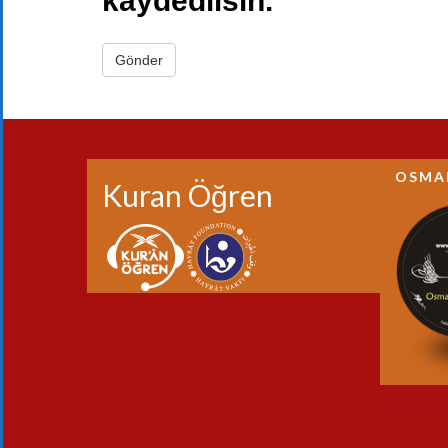
kaydedilsin.
OSMA
Kuran Öğren