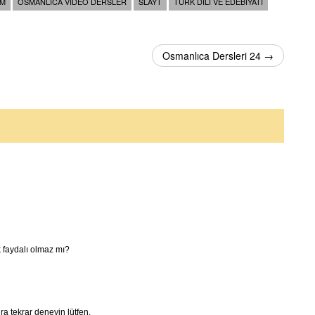
IM
OSMANLICA VIDEO DERSLER
SLAYT
TÜRK DILI VE EDEBIYATI
Osmanlıca Dersleri 24 →
k faydalı olmaz mı?
a tekrar deneyin lütfen.