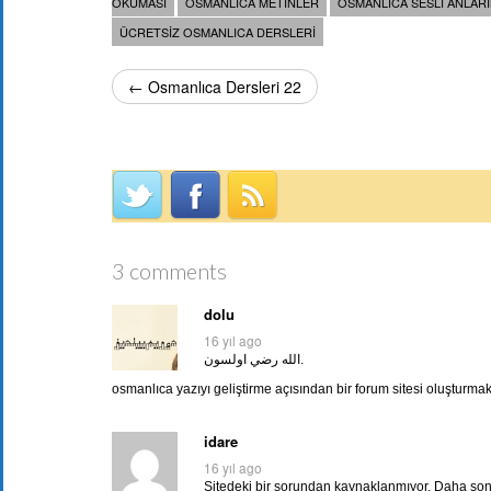
OKUMASI
OSMANLICA METINLER
OSMANLICA SESLI ANLAR
ÜCRETSIZ OSMANLICA DERSLERI
← Osmanlıca Dersleri 22
3 comments
dolu
16 yıl ago
الله رضي اولسون.
osmanlıca yazıyı geliştirme açısından bir forum sitesi oluşturma
idare
16 yıl ago
Sitedeki bir sorundan kaynaklanmıyor. Daha sonr