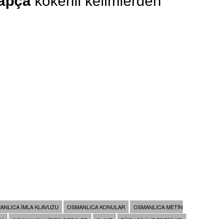
apça
kökenli kelimlerden
ANLICA IMLA KLAVUZU
OSMANLICA KONULAR
OSMANLICA METIN