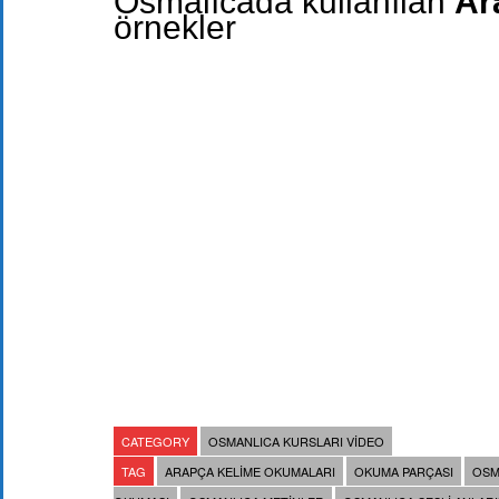
Osmalıcada kullanılan
Ar
örnekler
CATEGORY
OSMANLICA KURSLARI VIDEO
TAG
ARAPÇA KELIME OKUMALARI
OKUMA PARÇASI
OSM