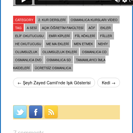
CATEGORY
2. KUR DERSLERI
OSMANLICA KURSLARI VIDEO
TAG
A SESI
AÇIK ÖĞRETIM FAKÜLTESI
AÖF
EKLER
ELIF OKUTUCUSU
EMIR KIPLERI
FIIL KÖKLERI
FIILLER
HE OKUTUCUSU
ME MA EKLERI
MEN ETMEK
NEHIY
OLUMSUZLUK
OLUMSUZLUK EKLERI
OSMANLICA CD
OSMANLICA DVD
OSMANLICA SD
TAMAMLAYICI IMLA
KAIDELERI
ÜCRETSIZ OSMANLICA
← Şeyh Zayed Camii'nde Işık Gösterisi
Kedi →
7 comments