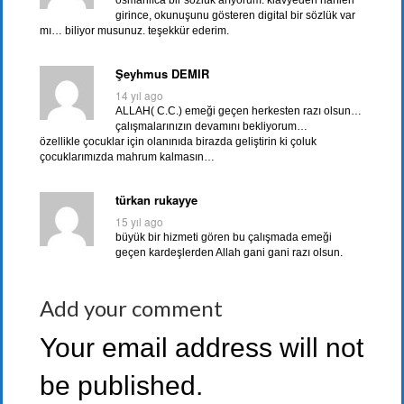
osmanlıca bir sözlük arıyorum. klavyeden harfleri
girince, okunuşunu gösteren digital bir sözlük var
mı… biliyor musunuz. teşekkür ederim.
Şeyhmus DEMIR
14 yıl ago
ALLAH( C.C.) emeği geçen herkesten razı olsun…
çalışmalarınızın devamını bekliyorum…
özellikle çocuklar için olanınıda birazda geliştirin ki çoluk
çocuklarımızda mahrum kalmasın…
türkan rukayye
15 yıl ago
büyük bir hizmeti gören bu çalışmada emeği
geçen kardeşlerden Allah gani gani razı olsun.
Add your comment
Your email address will not
be published.