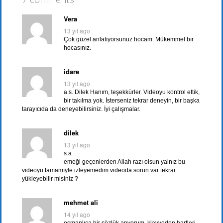
Vera
13 yıl ago
Çok güzel anlatıyorsunuz hocam. Mükemmel bır
hocasınız.
idare
13 yıl ago
a.s. Dilek Hanım, teşekkürler. Videoyu kontrol ettik,
bir takılma yok. İsterseniz tekrar deneyin, bir başka
tarayıcıda da deneyebilirsiniz. İyi çalışmalar.
dilek
13 yıl ago
s.a
emeği geçenlerden Allah razı olsun yalnız bu
videoyu tamamıyle izleyemedim videoda sorun var tekrar
yükleyebilir misiniz ?
mehmet ali
14 yıl ago