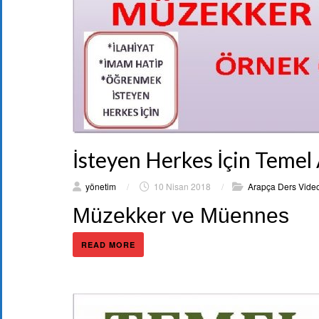
İsteyen Herkes İçin Temel
yönetim
/
10 Nisan 2018
/
Arapça Ders Video
Müzekker ve Müennes
READ MORE