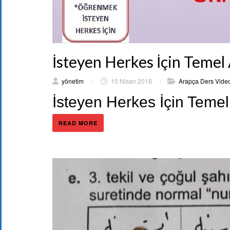
İsteyen Herkes İçin Temel
yönetim
/
10 Nisan 2018
/
Arapça Ders Video
İsteyen Herkes İçin Temel
READ MORE