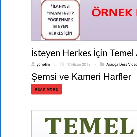
İsteyen Herkes İçin Temel
yönetim
/
10 Nisan 2018
/
Arapça Ders Video
Şemsi ve Kameri Harfler
READ MORE