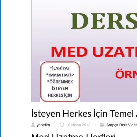
İsteyen Herkes İçin Temel
yönetim
/
10 Nisan 2018
/
Arapça Ders Video