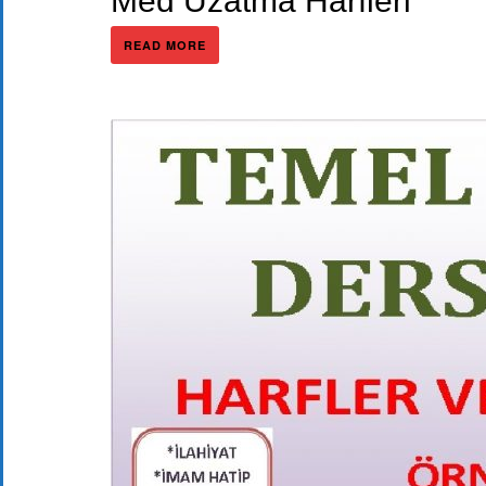
Med Uzatma Harfleri
READ MORE