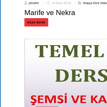
yönetim
/
10 Nisan 2018
/
Arapça Ders Video
Marife ve Nekra
READ MORE