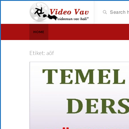
HOME
Etiket:
aöf