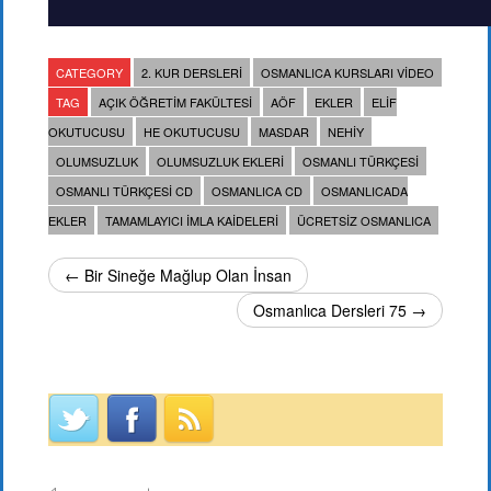
CATEGORY
2. KUR DERSLERI
OSMANLICA KURSLARI VIDEO
TAG
AÇIK ÖĞRETIM FAKÜLTESI
AÖF
EKLER
ELIF
OKUTUCUSU
HE OKUTUCUSU
MASDAR
NEHIY
OLUMSUZLUK
OLUMSUZLUK EKLERI
OSMANLI TÜRKÇESI
OSMANLI TÜRKÇESI CD
OSMANLICA CD
OSMANLICADA
EKLER
TAMAMLAYICI IMLA KAIDELERI
ÜCRETSIZ OSMANLICA
← Bir Sineğe Mağlup Olan İnsan
Osmanlıca Dersleri 75 →