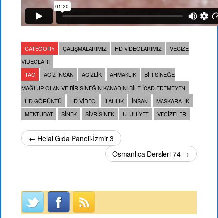
CATEGORY
ÇALIŞMALARIMIZ
HD VIDEOLARIMIZ
VECIZE
VIDEOLARI
TAG
ACIZ INSAN
ACIZLIK
AHMAKLIK
BIR SINEĞE
MAĞLUP OLAN VE BIR SINEĞIN KANADINI BILE ICAD EDEMEYEN
HD GÖRÜNTÜ
HD VIDEO
ILAHLIK
INSAN
MASKARALIK
MEKTUBAT
SINEK
SIVRISINEK
ULUHIYET
VECIZELER
← Helal Gıda Paneli-İzmir 3
Osmanlıca Dersleri 74 →