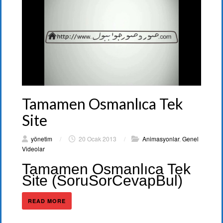
Tamamen Osmanlıca Tek
Site
yönetim
/
20 Ocak 2013
/
Animasyonlar
,
Genel
Videolar
Tamamen Osmanlıca Tek
Site (SoruSorCevapBul)
READ MORE