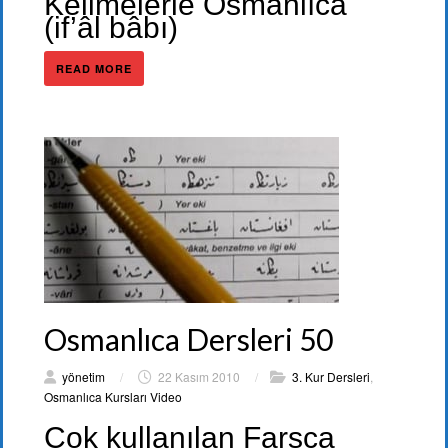
Kelimelerle Osmanlıca
(if’âl bâbı)
READ MORE
Osmanlıca Dersleri 50
yönetim
/
22 Kasım 2010
/
3. Kur Dersleri
,
Osmanlıca Kursları Video
Çok kullanılan Farsça