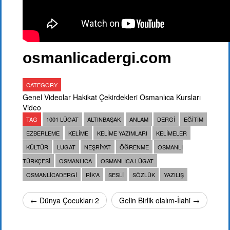
osmanlicadergi.com
CATEGORY
Genel Videolar
Hakikat Çekirdekleri
Osmanlıca Kursları
Video
TAG
1001 LÜGAT
ALTINBAŞAK
ANLAM
DERGI
EĞITIM
EZBERLEME
KELIME
KELIME YAZIMLARI
KELIMELER
KÜLTÜR
LUGAT
NEŞRIYAT
ÖĞRENME
OSMANLI
TÜRKÇESI
OSMANLICA
OSMANLICA LÜGAT
OSMANLICADERGI
RIK'A
SESLI
SÖZLÜK
YAZILIŞ
← Dünya Çocukları 2
Gelin Birlik olalım-İlahi →