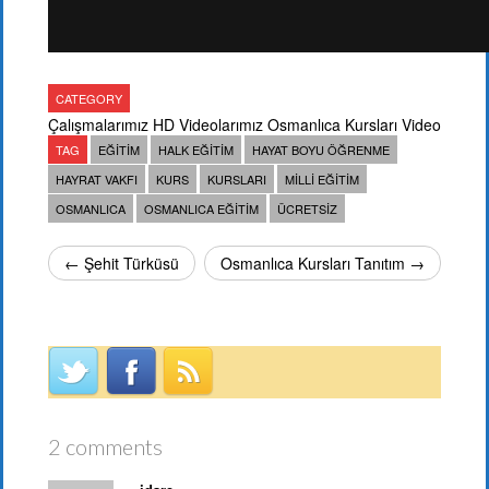
CATEGORY
Çalışmalarımız
HD Videolarımız
Osmanlıca Kursları Video
TAG
EĞITIM
HALK EĞITIM
HAYAT BOYU ÖĞRENME
HAYRAT VAKFI
KURS
KURSLARI
MILLI EĞITIM
OSMANLICA
OSMANLICA EĞITIM
ÜCRETSIZ
← Şehit Türküsü
Osmanlıca Kursları Tanıtım →
2 comments