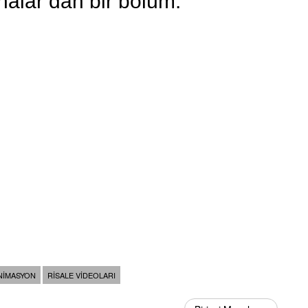
halar’dan bir bölüm.
NIMASYON
RISALE VIDEOLARI