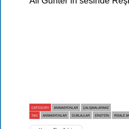
Ali Gunter’in sesinde Reş
CATEGORY
ANIMASYONLAR
ÇALIŞMALARIMIZ
TAG
ANIMASYONLAR
DUBLAJLAR
EINSTEIN
RISALE A