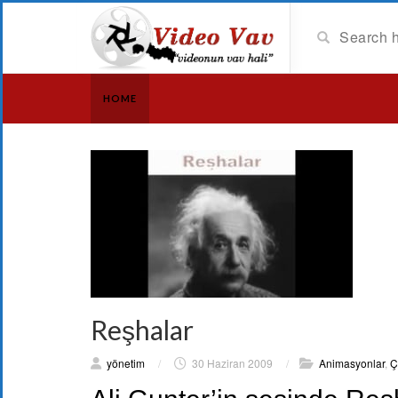
HOME
Reşhalar
yönetim
/
30 Haziran 2009
/
Animasyonlar
,
Ç