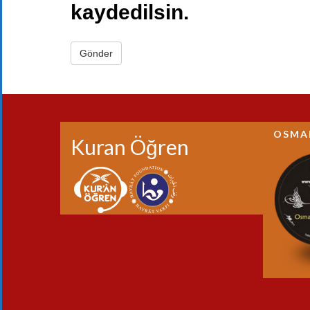
kaydedilsin.
OSMA
Kuran Öğren