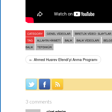
CATEGORY
GENEL VIDEOLAR
İBRETLIK VIDEO- SLAYTLAR
TAG
ALLAH'IN HIKMETI
BALIK
BALIK VIDEOLARI
BELGE
BALIK
TEFEKKÜR
← Ahmed Husrev Efendi’yi Anma Programı
3 comments
cüret ederim