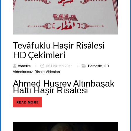
Tevâfuklu Haşir Risâlesi
HD Çekimleri
yönetim
/
20 Haziran 2011
/
Berceste
,
HD
Videolarımız
,
Risale Videoları
Ahmed Husrev Altınbaşak
Hattı Haşir Risalesi
READ MORE