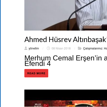
Ahmed Hüsrev Altınbaşak’
yönetim
/
08 Nisan 2018
/
Çalışmalarımız
,
Ha
Merhum Cemal Erşen’in a
Efendi 4
READ MORE