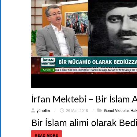
İrfan Mektebi – Bir İslam
yönetim
/
26 Mart 2018
/
Genel Videolar
,
Hak
Bir İslam alimi olarak B
READ MORE