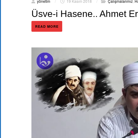
yönetim
/
19 Kasım 2018
/
Çalışmalarımız
,
Ha
Üsve-i Hasene.. Ahmet E
READ MORE