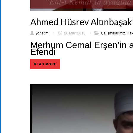
Ahmed Hüsrev Altınbaşak’
yönetim
/
26 Mart 2018
/
Çalışmalarımız
,
Hak
Merhum Cemal Erşen’in a
Efendi
READ MORE