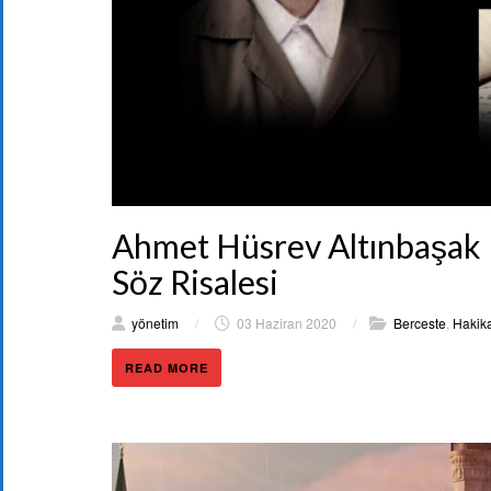
Ahmet Hüsrev Altınbaşak E
Söz Risalesi
yönetim
/
03 Haziran 2020
/
Berceste
,
Hakika
READ MORE