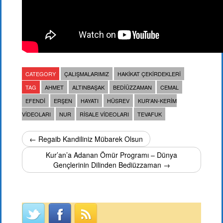
CATEGORY
ÇALIŞMALARIMIZ
HAKIKAT ÇEKIRDEKLERI
TAG
AHMET
ALTINBAŞAK
BEDIÜZZAMAN
CEMAL
EFENDI
ERŞEN
HAYATI
HÜSREV
KUR'AN-KERIM
VIDEOLARI
NUR
RISALE VIDEOLARI
TEVAFUK
← Regaib Kandiliniz Mübarek Olsun
Kur’an’a Adanan Ömür Programı – Dünya
Gençlerinin Dilinden Bediüzzaman →