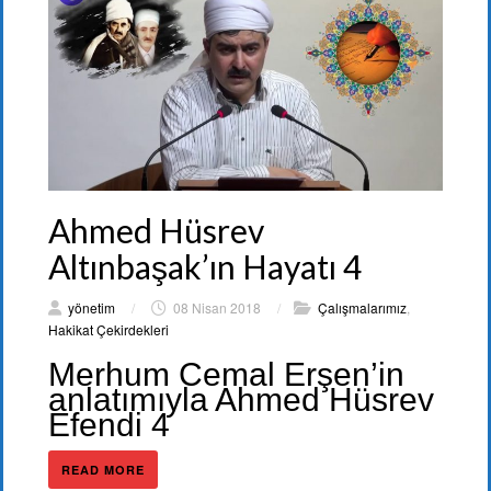
Ahmed Hüsrev
Altınbaşak’ın Hayatı 4
yönetim
/
08 Nisan 2018
/
Çalışmalarımız
,
Hakikat Çekirdekleri
Merhum Cemal Erşen’in
anlatımıyla Ahmed Hüsrev
Efendi 4
READ MORE