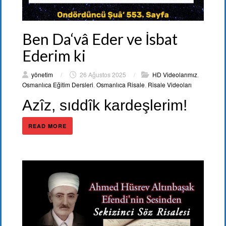
Ben Da‘vâ Eder ve İsbat
Ederim ki
yönetim
/
26 Ağustos 2025
/
HD Videolarımız
,
Osmanlıca Eğitim Dersleri
,
Osmanlıca Risale
,
Risale Videoları
Azîz, sıddîk kardeşlerim!
READ MORE