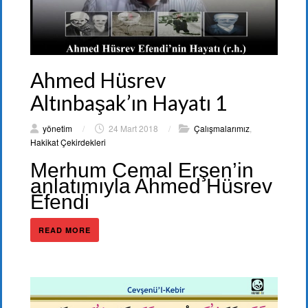
Ahmed Hüsrev
Altınbaşak’ın Hayatı 1
yönetim
/
24 Mart 2018
/
Çalışmalarımız
,
Hakikat Çekirdekleri
Merhum Cemal Erşen’in
anlatımıyla Ahmed Hüsrev
Efendi
READ MORE