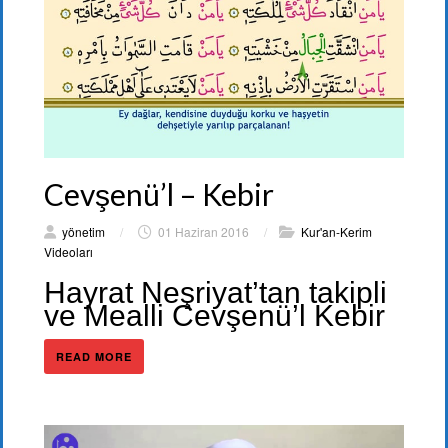
Cevşenü’l – Kebir
yönetim
/
01 Haziran 2016
/
Kur'an-Kerim
Videoları
Hayrat Neşriyat’tan takipli
ve Mealli Cevşenü’l Kebir
READ MORE