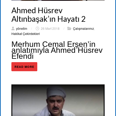
Ahmed Hüsrev
Altınbaşak’ın Hayatı 2
yönetim
/
26 Mart 2018
/
Çalışmalarımız
,
Hakikat Çekirdekleri
Merhum Cemal Erşen’in
anlatımıyla Ahmed Hüsrev
Efendi
READ MORE