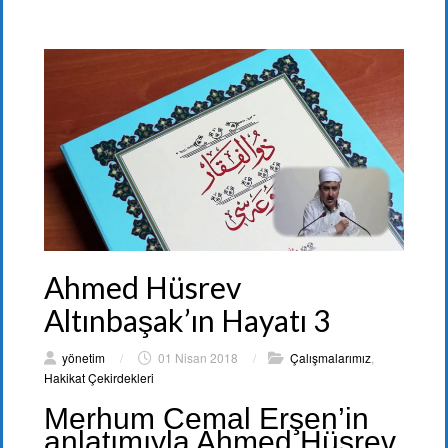
Ahmed Hüsrev
Altınbaşak’ın Hayatı 3
yönetim
/
01 Nisan 2018
/
Çalışmalarımız
,
Hakikat Çekirdekleri
Merhum Cemal Erşen’in
anlatımıyla Ahmed Hüsrev