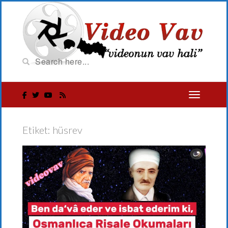
Etiket:
hüsrev