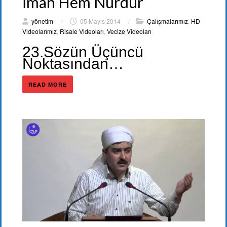
İman Hem Nurdur
yönetim
/
05 Mayıs 2014
/
Çalışmalarımız
,
HD
Videolarımız
,
Risale Videoları
,
Vecize Videoları
23.Sözün Üçüncü
Noktasından…
READ MORE