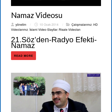
Namaz Videosu
yönetim
/
10 Ocak 2014
/
Çalışmalarımız
,
HD
Videolarımız
,
İslami Video-Slaytlar
,
Risale Videoları
21.Söz’den-Radyo Efekti-
Namaz
READ MORE