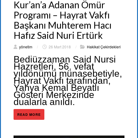
Kur’an’a Adanan Ömür
Programı – Hayrat Vakfı
Başkanı Muhterem Hacı
Hafız Said Nuri Ertürk
yönetim
/
26 Mart 2018
/
Hakikat Çekirdekleri
Bediüzzaman Said Nursi
Hazretleri, 56. vefat
yıldönümü münasebetiyle,
Hayrat Vakfı tarafından,
Yahya Kemal Beyatlı
Gösteri Merkezinde
dualarla anıldı.
READ MORE