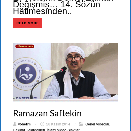
Değişmiş… 14. Sözün
Hâtimesinden..
READ MORE
Ramazan Saftekin
yönetim
/
28 Kasım 2014
/
Genel Videolar
,
Hakikat Çekirdekleri
,
İslami Video-Slaytlar