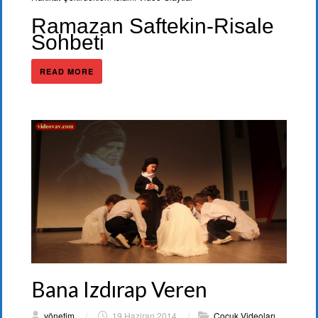
Ramazan Saftekin-Risale
Sohbeti
READ MORE
Bana Izdırap Veren
yönetim
/
19 Haziran 2014
/
Çocuk Videoları
,