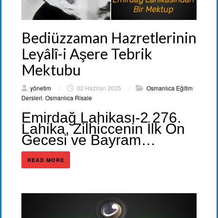
Bediüzzaman Hazretlerinin
Leyâlî-i Aşere Tebrik
Mektubu
yönetim
/
02 Haziran 2025
/
Osmanlıca Eğitim
Dersleri
,
Osmanlıca Risale
Emirdağ Lahikası-2 276.
Lahika, Zilhiccenin İlk On
Gecesi ve Bayram…
READ MORE