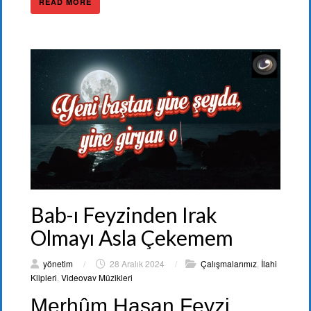
READ MORE
Bab-ı Feyzinden Irak
Olmayı Asla Çekemem
yönetim
/
28 Aralık 2024
/
Çalışmalarımız
,
İlahi
Klipleri
,
Videovav Müzikleri
Merhûm Hasan Feyzi