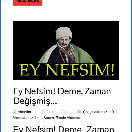
READ MORE
Ey Nefsim! Deme, Zaman
Değişmiş…
yönetim
/
04 Mart 2018
/
Çalışmalarımız
,
HD
Videolarımız
,
İman Sarayı
,
Risale Videoları
Ey Nefsim! Deme, Zaman