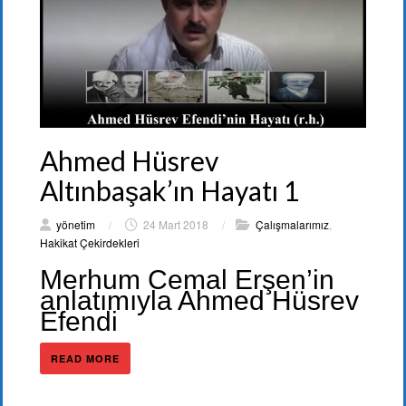
Ahmed Hüsrev
Altınbaşak’ın Hayatı 1
yönetim
/
24 Mart 2018
/
Çalışmalarımız
,
Hakikat Çekirdekleri
Merhum Cemal Erşen’in
anlatımıyla Ahmed Hüsrev
Efendi
READ MORE