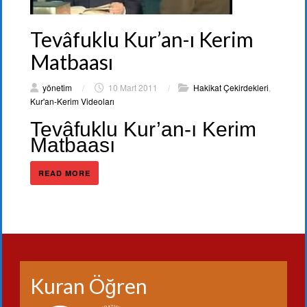
Tevâfuklu Kur’an-ı Kerim
Matbaası
yönetim
/
10 Mart 2011
/
Hakikat Çekirdekleri
,
Kur'an-Kerim Videoları
Tevâfuklu Kur’an-ı Kerim
Matbaası
READ MORE
Kuran Öğren