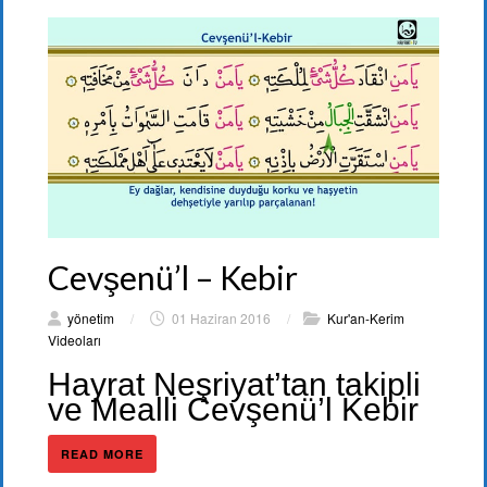
Cevşenü’l – Kebir
yönetim
/
01 Haziran 2016
/
Kur'an-Kerim
Videoları
Hayrat Neşriyat’tan takipli
ve Mealli Cevşenü’l Kebir
READ MORE