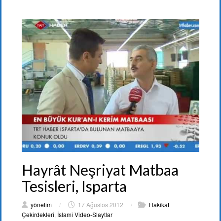
Hayrât Neşriyat Matbaa
Tesisleri, Isparta
yönetim
/
17 Ağustos 2012
/
Hakikat
Çekirdekleri
,
İslami Video-Slaytlar