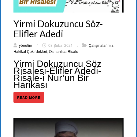
Yirmi Dokuzuncu Söz-
Elifler Adedi
yönetim
/
08 Şubat 2021
/
Çalışmalarımız
,
Hakikat Çekirdekleri
,
Osmanlıca Risale
Yirmi Dokuzuncu Söz
Risalesi-Elifler Adedi-
Risale-i Nur’un Bir
Harikası
READ MORE