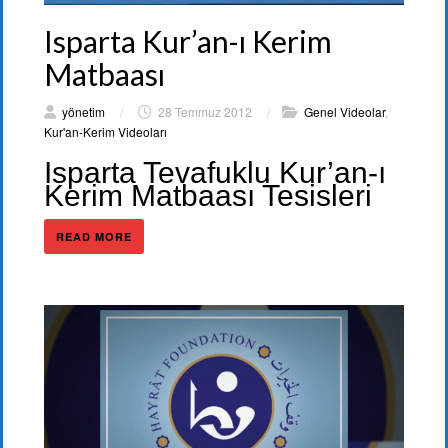
Isparta Kur’an-ı Kerim
Matbaası
yönetim
/
28 Temmuz 2012
/
Genel Videolar
,
Kur'an-Kerim Videoları
Isparta Tevafuklu Kur’an-ı
Kerim Matbaası Tesisleri
READ MORE