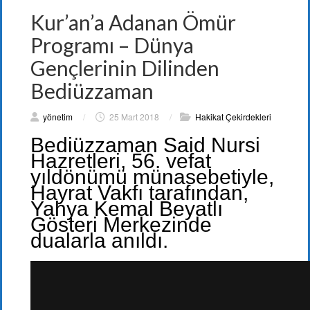
Kur’an’a Adanan Ömür
Programı – Dünya
Gençlerinin Dilinden
Bediüzzaman
yönetim
/
25 Mart 2018
/
Hakikat Çekirdekleri
Bediüzzaman Said Nursi
Hazretleri, 56. vefat
yıldönümü münasebetiyle,
Hayrat Vakfı tarafından,
Yahya Kemal Beyatlı
Gösteri Merkezinde
dualarla anıldı.