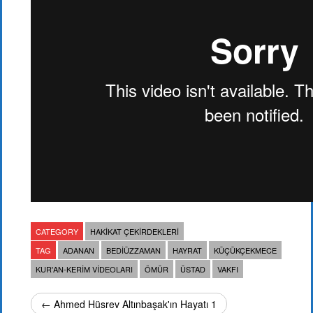
CATEGORY
HAKIKAT ÇEKIRDEKLERI
TAG
ADANAN
BEDIÜZZAMAN
HAYRAT
KÜÇÜKÇEKMECE
KUR'AN-KERIM VIDEOLARI
ÖMÜR
ÜSTAD
VAKFI
← Ahmed Hüsrev Altınbaşak'ın Hayatı 1