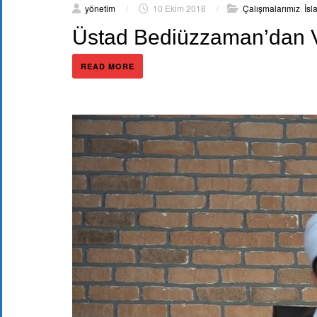
yönetim
/
10 Ekim 2018
/
Çalışmalarımız
,
İsl
Üstad Bediüzzaman’dan V
READ MORE