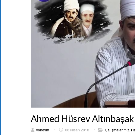
Ahmed Hüsrev Altınbaşak’
yönetim
/
08 Nisan 2018
/
Çalışmalarımız
,
Ha