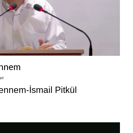
hennem
eri
ennem-İsmail Pitkül