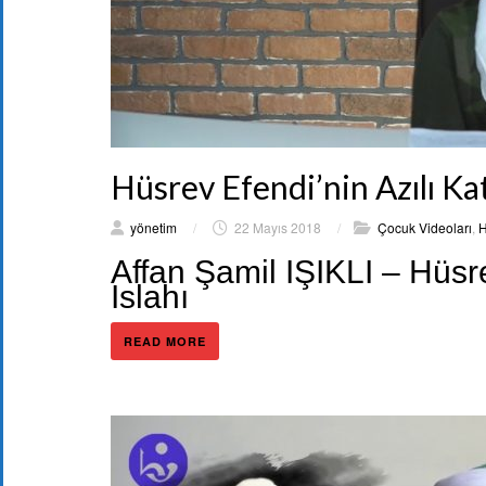
Hüsrev Efendi’nin Azılı Kati
yönetim
/
22 Mayıs 2018
/
Çocuk Videoları
,
H
Affan Şamil IŞIKLI – Hüsrev
Islahı
READ MORE