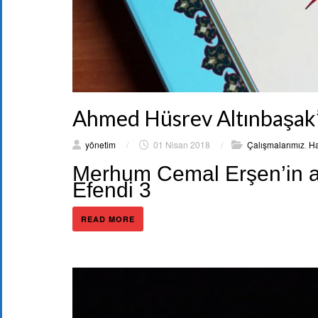
Ahmed Hüsrev Altınbaşak’
yönetim
/
01 Nisan 2018
/
Çalışmalarımız
,
Ha
Merhum Cemal Erşen’in a
Efendi 3
READ MORE