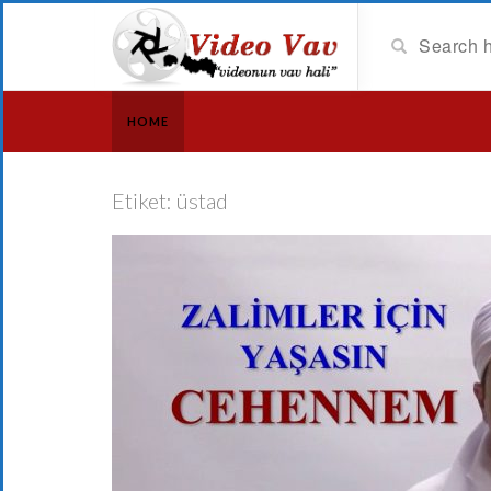
HOME
Etiket:
üstad