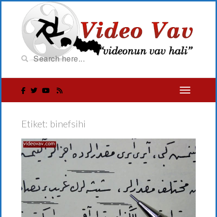
Etiket:
binefsihi